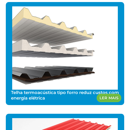
Telha termoacústica tipo forro reduz custos com
energia elétrica
LER MAIS