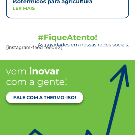
isotérmicos para agricultura
LER MAIS
#FiqueAtento!
As novidades em nossas redes sociais.
[instagram-feed feed=2]
vem
inovar
com a gente!
FALE COM A THERMO-ISO!