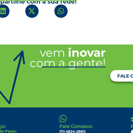
artilhe com a sua rede!
vem
inovar
com a gente!
FALE 
ço:
Fale Conosco:
ão Paulo:
(11) 4824-2860