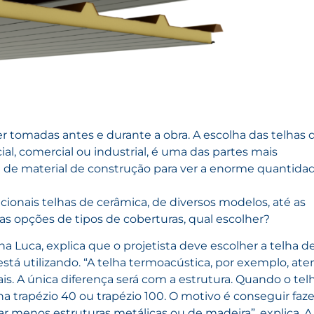
er tomadas antes e durante a obra. A escolha das telhas 
al, comercial ou industrial, é uma das partes mais
a de material de construção para ver a enorme quantida
cionais telhas de cerâmica, de diversos modelos, até as
s opções de tipos de coberturas, qual escolher?
a Luca, explica que o projetista deve escolher a telha d
está utilizando. “A telha termoacústica, por exemplo, at
iais. A única diferença será com a estrutura. Quando o te
elha trapézio 40 ou trapézio 100. O motivo é conseguir faze
r menos estruturas metálicas ou de madeira”, explica. A