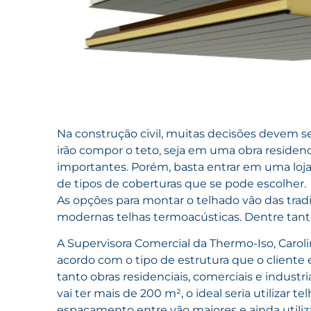
Na construção civil, muitas decisões devem s
irão compor o teto, seja em uma obra residenci
importantes. Porém, basta entrar em uma loj
de tipos de coberturas que se pode escolher.
As opções para montar o telhado vão das tradi
modernas telhas termoacústicas. Dentre tanta
A Supervisora Comercial da Thermo-Iso, Carolin
acordo com o tipo de estrutura que o cliente 
tanto obras residenciais, comerciais e industr
vai ter mais de 200 m², o ideal seria utilizar t
espaçamento entre vão maiores e ainda utiliza