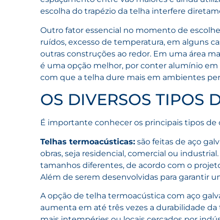
escolha do trapézio da telha interfere direta
Outro fator essencial no momento de escolher
ruídos, excesso de temperatura, em alguns cas
outras construções ao redor. Em uma área mai
é uma opção melhor, por conter alumínio em 
com que a telha dure mais em ambientes pert
OS DIVERSOS TIPOS 
É importante conhecer os principais tipos de
Telhas termoacústicas:
são feitas de aço gal
obras, seja residencial, comercial ou industr
tamanhos diferentes, de acordo com o projeto, 
Além de serem desenvolvidas para garantir um
A opção de telha termoacústica com aço galv
aumenta em até três vezes a durabilidade da t
mais intempéries ou locais cercados por indús