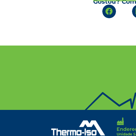
Gostou? Comp
Endere
Unidade S