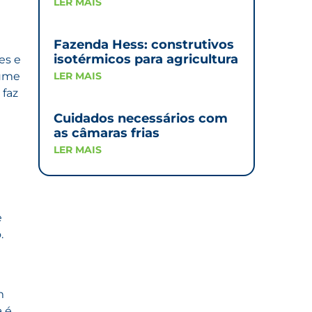
LER MAIS
Fazenda Hess: construtivos
isotérmicos para agricultura
es e
lume
LER MAIS
 faz
Cuidados necessários com
as câmaras frias
LER MAIS
e
.
m
a é