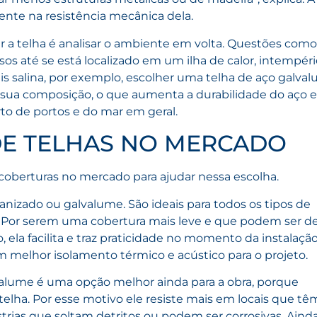
mente na resistência mecânica dela.
 a telha é analisar o ambiente em volta. Questões como
os até se está localizado em um ilha de calor, intempéri
s salina, por exemplo, escolher uma telha de aço galva
sua composição, o que aumenta a durabilidade do aço e
o de portos e do mar em geral.
DE TELHAS NO MERCADO
 coberturas no mercado para ajudar nessa escolha.
vanizado ou galvalume. São ideais para todos os tipos de
ial. Por serem uma cobertura mais leve e que podem ser d
ela facilita e traz praticidade no momento da instalação
 melhor isolamento térmico e acústico para o projeto.
alume é uma opção melhor ainda para a obra, porque
elha. Por esse motivo ele resiste mais em locais que tê
trias que soltam detritos ou podem ser corrosivas. Aind