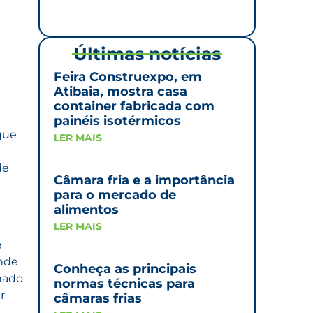
Últimas notícias
Feira Construexpo, em
Atibaia, mostra casa
container fabricada com
painéis isotérmicos
que
LER MAIS
de
Câmara fria e a importância
para o mercado de
alimentos
LER MAIS
e
ende
Conheça as principais
lhado
normas técnicas para
r
câmaras frias